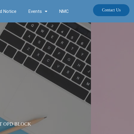
Contact Us
d Notice
Events
NMC
T OPD BLOCK