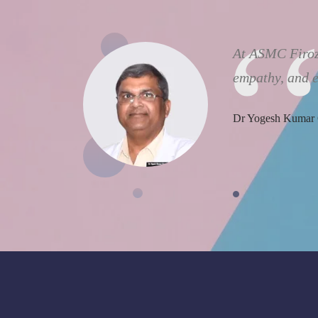
At ASMC Firoza
empathy, and e
Dr Yogesh Kumar