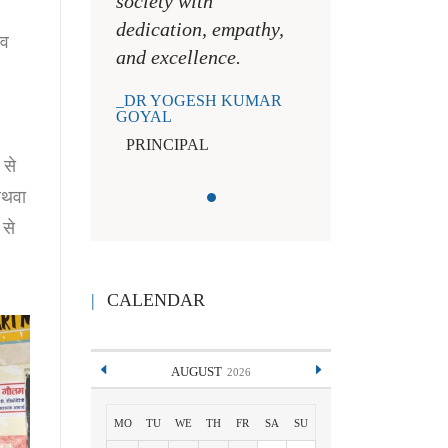
society with
dedication, empathy,
रव
and excellence.
DR YOGESH KUMAR
GOYAL
PRINCIPAL
 से
 अथवा
 से
CALENDAR
AUGUST
2026
MO
TU
WE
TH
FR
SA
SU