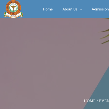
Home
About Us
Admission
HOME
/
EVE